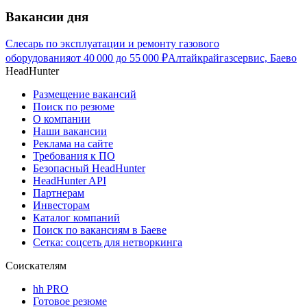
Вакансии дня
Слесарь по эксплуатации и ремонту газового
оборудования
от
40 000
до
55 000
₽
Алтайкрайгазсервис, Баево
HeadHunter
Размещение вакансий
Поиск по резюме
О компании
Наши вакансии
Реклама на сайте
Требования к ПО
Безопасный HeadHunter
HeadHunter API
Партнерам
Инвесторам
Каталог компаний
Поиск по вакансиям в Баеве
Сетка: соцсеть для нетворкинга
Соискателям
hh PRO
Готовое резюме