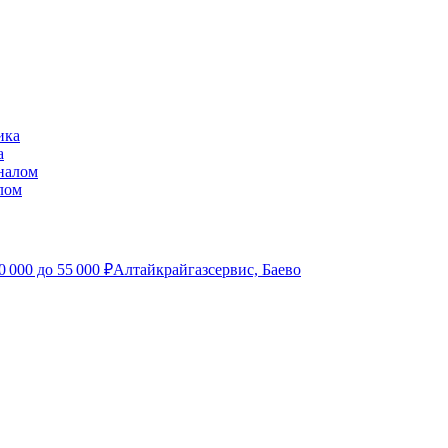
а
лом
0 000
до
55 000
₽
Алтайкрайгазсервис, Баево