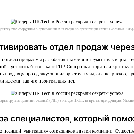
.
 journey map сотрудника в приложении Alfa People из презентации Елены Гавриной, Альф
отивировать отдел продаж через
и отдела продаж мы разработали такой инструмент как карта г
чтобы устроить баттлы карт ГПР. Соперники и зрители критикую
 продавцу про сделку: знание оргструктуры, оценка рисков, кре
и идеями, так что проигравших нет.
арты группы принятия решений (ГПР) в методе HRlink из презентации Дмитрия Махлин
ра специалистов, который помо
позиций, «миграция» сотрудников внутри компании. Существуе