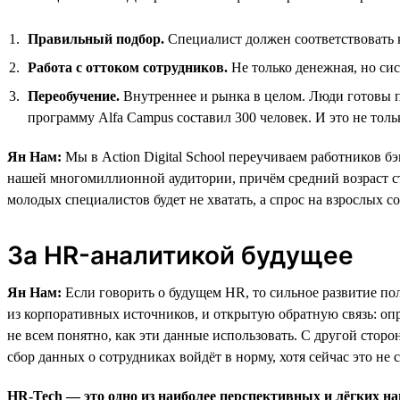
Правильный подбор.
Специалист должен соответствовать к
Работа с оттоком сотрудников.
Не только денежная, но сис
Переобучение.
Внутреннее и рынка в целом. Люди готовы п
программу Alfa Campus составил 300 человек. И это не тол
Ян Нам:
Мы в Action Digital School переучиваем работников б
нашей многомиллионной аудитории, причём средний возраст сту
молодых специалистов будет не хватать, а спрос на взрослых с
За HR-аналитикой будущее
Ян Нам:
Если говорить о будущем HR, то сильное развитие по
из корпоративных источников, и открытую обратную связь: оп
не всем понятно, как эти данные использовать. С другой стор
сбор данных о сотрудниках войдёт в норму, хотя сейчас это не
HR-Tech — это одно из наиболее перспективных и лёгких на