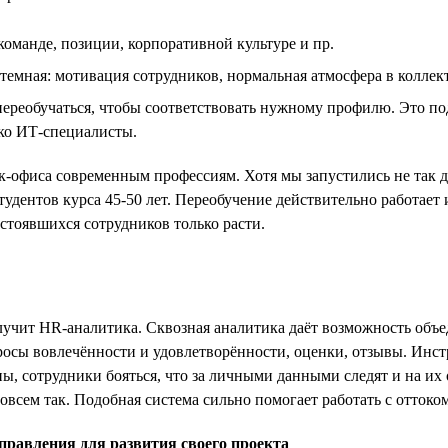
оманде, позиции, корпоративной культуре и пр.
темная: мотивация сотрудников, нормальная атмосфера в коллект
ереобучаться, чтобы соответствовать нужному профилю. Это п
ько ИТ-специалисты.
эк-офиса современным профессиям. Хотя мы запустились не так 
дентов курса 45-50 лет. Переобучение действительно работает 
остоявшихся сотрудников только расти.
лучит HR-аналитика. Сквозная аналитика даёт возможность объ
росы вовлечённости и удовлетворённости, оценки, отзывы. Инст
оны, сотрудники бояться, что за личными данными следят и на и
 совсем так. Подобная система сильно помогает работать с отто
правления для развития своего проекта