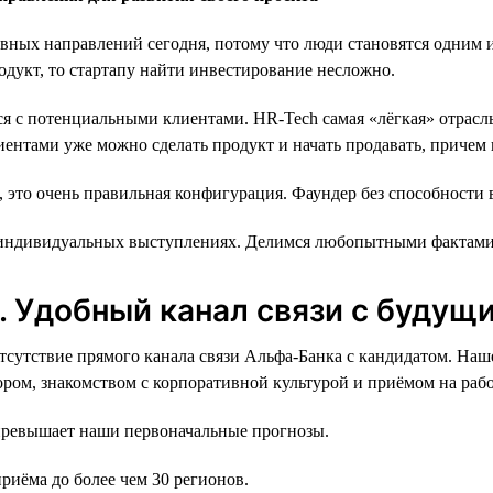
вных направлений сегодня, потому что люди становятся одним и
одукт, то стартапу найти инвестирование несложно.
ся с потенциальными клиентами. HR-Tech самая «лёгкая» отрасль
ентами уже можно сделать продукт и начать продавать, причем 
t, это очень правильная конфигурация. Фаундер без способности
индивидуальных выступлениях. Делимся любопытными фактами 
. Удобный канал связи с будущ
тсутствие прямого канала связи Альфа-Банка с кандидатом. На
ором, знакомством с корпоративной культурой и приёмом на рабо
превышает наши первоначальные прогнозы.
иёма до более чем 30 регионов.