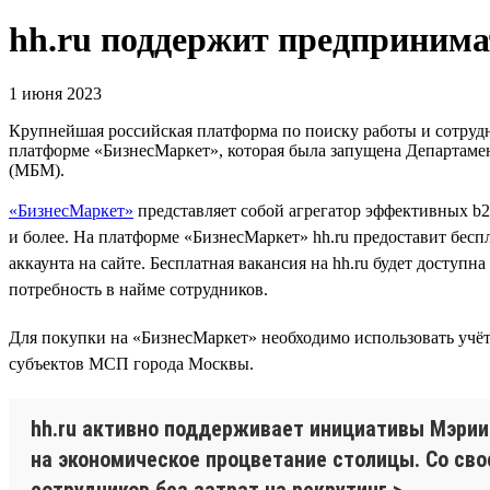
hh.ru поддержит предпринима
1 июня 2023
Крупнейшая российская платформа по поиску работы и сотрудн
платформе «БизнесМаркет», которая была запущена Департам
(МБМ).
«БизнесМаркет»
представляет собой агрегатор эффективных b2
и более. На платформе «БизнесМаркет» hh.ru предоставит бес
аккаунта на сайте. Бесплатная вакансия на hh.ru будет доступ
потребность в найме сотрудников.
Для покупки на «БизнесМаркет» необходимо использовать учёт
субъектов МСП города Москвы.
hh.ru активно поддерживает инициативы Мэрии
на экономическое процветание столицы. Со с
сотрудников без затрат на рекрутинг.>