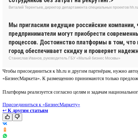
Виталий Терентьев, директор департамента специальных проектов hh.r
Мы пригласили ведущие российские компании, 
предприниматели могут приобрести современн
процессов. Достоинство платформы в том, что 
город обеспечивает скидку и проверяет надеж
Станислав Иванов, руководитель ГБУ «Малый бизнес Москвы»
Чтобы присоединиться к hh.ru и другим партнёрам, нужно авто
«БизнесМаркета». К размещению принимаются только предложен
Платформа реализуется согласно целям и задачам национальн
Присоединиться к «БизнесМаркету»
↩
К другим статьям