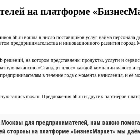
телей на платформе «БизнесМ
иков hh.ru вошла в число поставщиков услуг найма персонала д
ентом предпринимательства и инновационного развития город
b-решений, на котором представлены продукты, услуги и серви
платную вакансию «Стандарт плюс» каждой компании малого и ср
на предпринимателям в течение года с момента начисления, и её 
ную запись mos.ru. Предложения hh.ru и других партнёров пла
 Москвы для предпринимателей, нам важно помога
воей стороны на платформе «БизнесМаркет» мы да