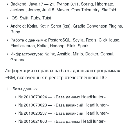
Backend:
Java 17 — 21, Python 3.11, Spring, Hibernate,
Jackson, Jersey, Junit 5, Maven, OpenTelemetry, Skaffold
IOS:
Swift, Ruby, Tuist
Android:
Kotlin, Kotlin Script (kts), Gradle Convention Plugins,
Ruby
Работа с данными:
PostgreSQL, Scylla, Redis, ClickHouse,
Elasticsearch, Kafka, Hadoop, Flink, Spark
Инфраструктура:
Nginx, Ansible, MinIo, Docker, Consul,
Grafana
Информация о правах на базы данных и программах
ЭВМ, включенных в реестр отечественного ПО
Базы данных
№ 2019670024 — «База данных HeadHunter»
№ 2019670023 — «База вакансий HeadHunter»
№ 2018620237 — «База вакансий HeadHunter»
№ 2015621803 — «База данных HeadHunter»