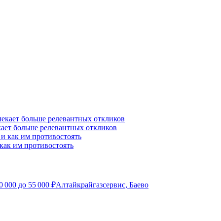
ает больше релевантных откликов
как им противостоять
0 000
до
55 000
₽
Алтайкрайгазсервис, Баево