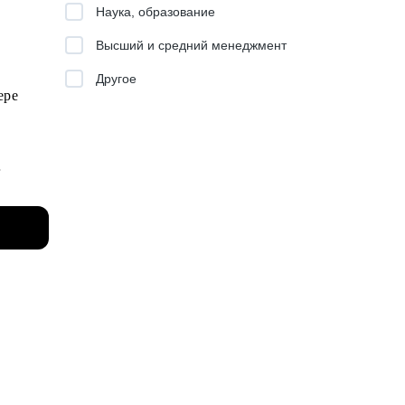
ать
Наука, образование
оманде
Высший и средний менеджмент
Другое
фере
ния
рного
ешного
ать