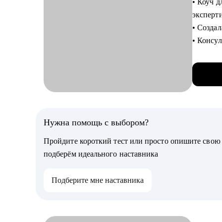
• Коуч 
успешно
эксперт
• Мои к
• Созда
• Консу
С чем п
Минстр
• Разобр
• Глубок
компани
работод
• Написа
• Помог
• Подго
российс
• Напис
Нужна помощь с выбором?
• Эффек
С чем п
впечатл
Пройдите короткий тест или просто опишите сво
• Резюм
• Подгот
подберём идеального наставника
российс
• Подел
• Подгот
эффекти
Подберите мне наставника
• Страт
ваш циф
Кому мо
• Сложн
• Специа
— Смена