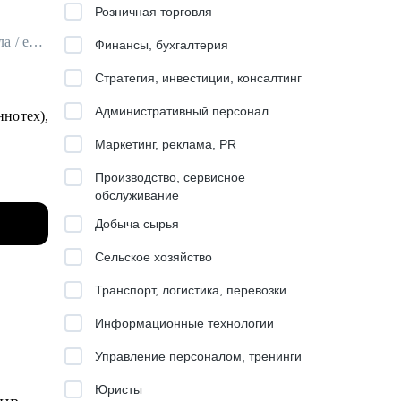
Розничная торговля
HRBP / Руководитель отдела по управлению результативностью персонала / ex-T1 Иннотех, DHL, Zeppelin Group
Финансы, бухгалтерия
Стратегия, инвестиции, консалтинг
Административный персонал
ннотех),
Маркетинг, реклама, PR
Производство, сервисное
роста в
обслуживание
Добыча сырья
ance
Сельское хозяйство
Транспорт, логистика, перевозки
Информационные технологии
удников
Управление персоналом, тренинги
Юристы