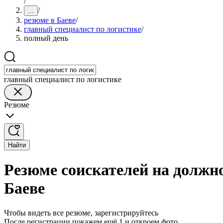
/
/
...
резюме в Баеве
/
главный специалист по логистике
/
полный день
главный специалист по логистике
Резюме
Найти
Резюме соискателей на должно
Баеве
Чтобы видеть все резюме, зарегистрируйтесь
После регистрации покажем ещё 1 и откроем фото