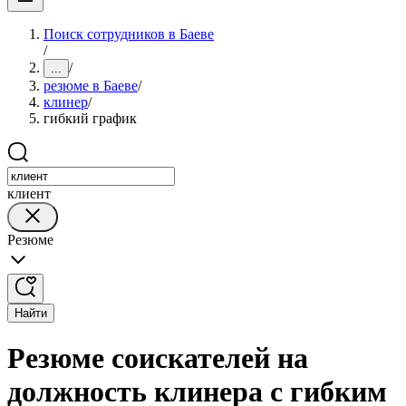
Поиск сотрудников в Баеве
/
/
...
резюме в Баеве
/
клинер
/
гибкий график
клиент
Резюме
Найти
Резюме соискателей на
должность клинера с гибким