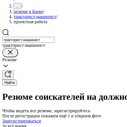
/
/
...
резюме в Баеве
/
тракторист-машинист
/
проектная работа
тракторист-машинист
Резюме
Найти
Резюме соискателей на должн
Чтобы видеть все резюме, зарегистрируйтесь
После регистрации покажем ещё 1 и откроем фото
Зарегистрироваться
За всё время