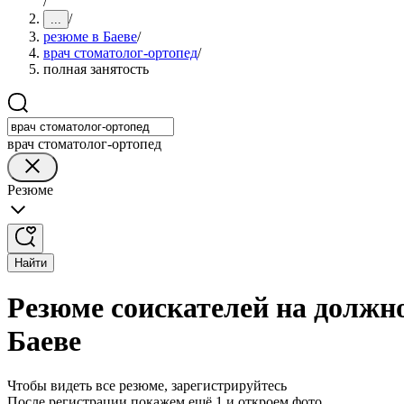
/
/
...
резюме в Баеве
/
врач стоматолог-ортопед
/
полная занятость
врач стоматолог-ортопед
Резюме
Найти
Резюме соискателей на должно
Баеве
Чтобы видеть все резюме, зарегистрируйтесь
После регистрации покажем ещё 1 и откроем фото