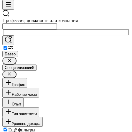
Профессия, должность или компания
Баево
Специализации
8
График
Рабочие часы
Опыт
Тип занятости
Уровень дохода
Ещё фильтры