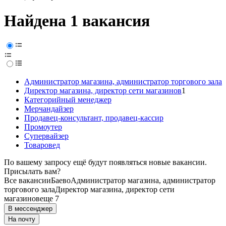
Найдена 1 вакансия
Администратор магазина, администратор торгового зала
Директор магазина, директор сети магазинов
1
Категорийный менеджер
Мерчандайзер
Продавец-консультант, продавец-кассир
Промоутер
Супервайзер
Товаровед
По вашему запросу ещё будут появляться новые вакансии.
Присылать вам?
Все вакансии
Баево
Администратор магазина, администратор
торгового зала
Директор магазина, директор сети
магазинов
еще 7
В мессенджер
На почту