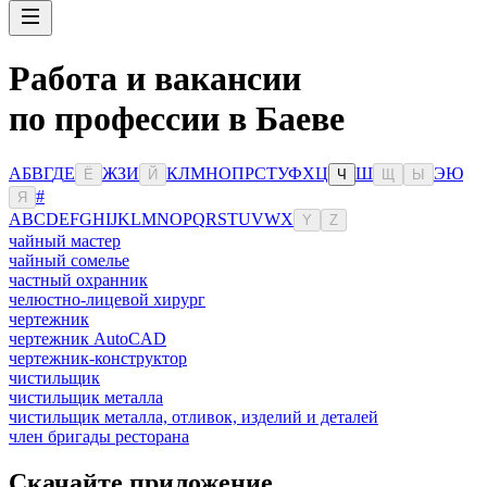
Работа и вакансии
по профессии в Баеве
А
Б
В
Г
Д
Е
Ж
З
И
К
Л
М
Н
О
П
Р
С
Т
У
Ф
Х
Ц
Ш
Э
Ю
Ё
Й
Ч
Щ
Ы
#
Я
A
B
C
D
E
F
G
H
I
J
K
L
M
N
O
P
Q
R
S
T
U
V
W
X
Y
Z
чайный мастер
чайный сомелье
частный охранник
челюстно-лицевой хирург
чертежник
чертежник AutoCAD
чертежник-конструктор
чистильщик
чистильщик металла
чистильщик металла, отливок, изделий и деталей
член бригады ресторана
Скачайте приложение