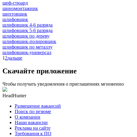
шеф-стюард
шиномонтажник
шихтовщик
шлифовщик
шлифовщик 4-6 разряда
шлифовщик 5-6 разряда
шлифовщик по дереву
шлифовщик-полировщик
шлифовщик по металлу
шлифовщик-универсал
1
2
дальше
Скачайте приложение
Чтобы получать уведомления о приглашениях мгновенно
HeadHunter
Размещение вакансий
Поиск по резюме
О компании
Наши вакансии
Реклама на сайте
Требования к ПО