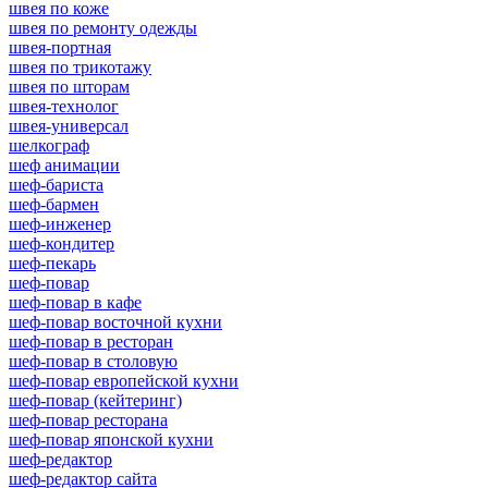
швея по коже
швея по ремонту одежды
швея-портная
швея по трикотажу
швея по шторам
швея-технолог
швея-универсал
шелкограф
шеф анимации
шеф-бариста
шеф-бармен
шеф-инженер
шеф-кондитер
шеф-пекарь
шеф-повар
шеф-повар в кафе
шеф-повар восточной кухни
шеф-повар в ресторан
шеф-повар в столовую
шеф-повар европейской кухни
шеф-повар (кейтеринг)
шеф-повар ресторана
шеф-повар японской кухни
шеф-редактор
шеф-редактор сайта