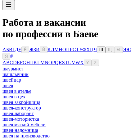
Работа и вакансии
по профессии в Баеве
А
Б
В
Г
Д
Е
Ж
З
И
К
Л
М
Н
О
П
Р
С
Т
У
Ф
Х
Ц
Ч
Э
Ю
Ё
Й
Ш
Щ
Ы
#
Я
A
B
C
D
E
F
G
H
I
J
K
L
M
N
O
P
Q
R
S
T
U
V
W
X
Y
Z
шаурмист
шашлычник
швейцар
швея
швея в ателье
швея в цех
швея-закройщица
швея-конструктор
швея-лаборант
швея-мотористка
швея мягкой мебели
швея-надомница
швея на производство