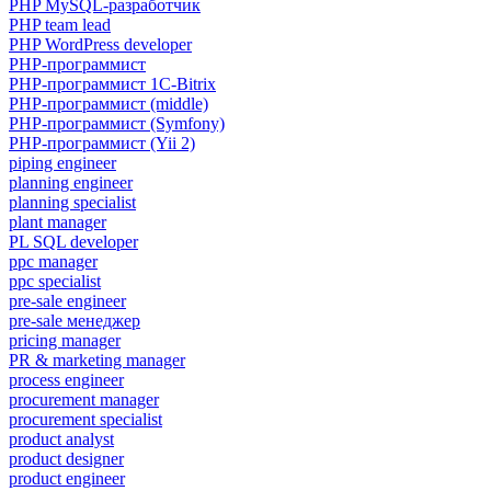
PHP MySQL-разработчик
PHP team lead
PHP WordPress developer
PHP-программист
PHP-программист 1C-Bitrix
PHP-программист (middle)
PHP-программист (Symfony)
PHP-программист (Yii 2)
piping engineer
planning engineer
planning specialist
plant manager
PL SQL developer
ppc manager
ppc specialist
pre-sale engineer
pre-sale менеджер
pricing manager
PR & marketing manager
process engineer
procurement manager
procurement specialist
product analyst
product designer
product engineer