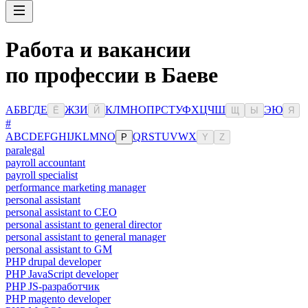
Работа и вакансии
по профессии в Баеве
А
Б
В
Г
Д
Е
Ж
З
И
К
Л
М
Н
О
П
Р
С
Т
У
Ф
Х
Ц
Ч
Ш
Э
Ю
Ё
Й
Щ
Ы
Я
#
A
B
C
D
E
F
G
H
I
J
K
L
M
N
O
Q
R
S
T
U
V
W
X
P
Y
Z
paralegal
payroll accountant
payroll specialist
performance marketing manager
personal assistant
personal assistant to CEO
personal assistant to general director
personal assistant to general manager
personal assistant to GM
PHP drupal developer
PHP JavaScript developer
PHP JS-разработчик
PHP magento developer