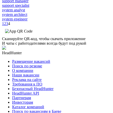
support manager
support specialist
system analyst
system architect
system engineer
1
2
3
4
Сканируйте QR-код, чтобы скачать приложение
И чаты с работодателями всегда будут под рукой
HeadHunter
Размещение вакансий
Поиск по резюме
О компании
Наши вакансии
Реклама на сайте
Требования к ПО
Безопасный HeadHunter
HeadHunter API
Партнерам
Инвесторам
Каталог компаний
Поиск по вакансиям в Баеве