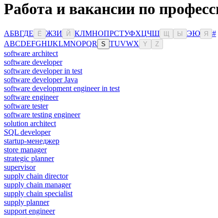
Работа и вакансии по професс
А
Б
В
Г
Д
Е
Ж
З
И
К
Л
М
Н
О
П
Р
С
Т
У
Ф
Х
Ц
Ч
Ш
Э
Ю
#
Ё
Й
Щ
Ы
Я
A
B
C
D
E
F
G
H
I
J
K
L
M
N
O
P
Q
R
T
U
V
W
X
S
Y
Z
software architect
software developer
software developer in test
software developer Java
software development engineer in test
software engineer
software tester
software testing engineer
solution architect
SQL developer
startup-менеджер
store manager
strategic planner
supervisor
supply chain director
supply chain manager
supply chain specialist
supply planner
support engineer