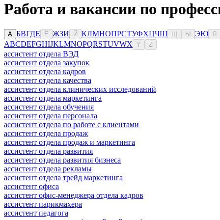
Работа и вакансии по професс
Б
В
Г
Д
Е
Ж
З
И
К
Л
М
Н
О
П
Р
С
Т
У
Ф
Х
Ц
Ч
Ш
Э
Ю
А
Ё
Й
Щ
Ы
Я
A
B
C
D
E
F
G
H
I
J
K
L
M
N
O
P
Q
R
S
T
U
V
W
X
Y
Z
ассистент отдела ВЭД
ассистент отдела закупок
ассистент отдела кадров
ассистент отдела качества
ассистент отдела клинических исследований
ассистент отдела маркетинга
ассистент отдела обучения
ассистент отдела персонала
ассистент отдела по работе с клиентами
ассистент отдела продаж
ассистент отдела продаж и маркетинга
ассистент отдела развития
ассистент отдела развития бизнеса
ассистент отдела рекламы
ассистент отдела трейд маркетинга
ассистент офиса
ассистент офис-менеджера отдела кадров
ассистент парикмахера
ассистент педагога