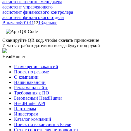
ассистент тренинг менеджера
ассистент управляющего
ассистент финансового контролера
ассистент финансового отдела
В начало
8
9
10
11
12
13
дальше
Сканируйте QR-код, чтобы скачать приложение
И чаты с работодателями всегда будут под рукой
HeadHunter
Размещение вакансий
Поиск по резюме
О компании
Наши вакансии
Реклама на сайте
Требования к ПО
Безопасный HeadHunter
HeadHunter API
Партнерам
Инвесторам
Каталог компаний
Поиск по вакансиям в Баеве
Сетка: соцсеть для нетворкинга