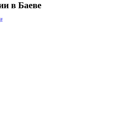
ии в Баеве
#