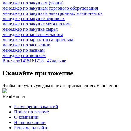
менеджер по закупкам (ткани)
менеджер по закупкам торгового оборудования
менеджер по закупкам электронных компонентов
менеджер по закупке зерновых
менеджер по закупке металлолома
менеджер по закупке сырья
менеджер по запасным частям
менеджер по зарплатным проектам
менеджер по заселению
менеджер по заявкам
менеджер по звонкам
В начало
14
15
16
17
18
...
47
дальше
Скачайте приложение
Чтобы получать уведомления о приглашениях мгновенно
HeadHunter
Размещение вакансий
Поиск по резюме
О компании
Наши вакансии
Реклама на сайте