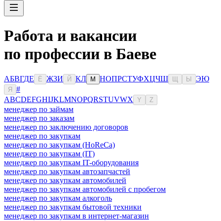
Работа и вакансии
по профессии в Баеве
А
Б
В
Г
Д
Е
Ж
З
И
К
Л
Н
О
П
Р
С
Т
У
Ф
Х
Ц
Ч
Ш
Э
Ю
Ё
Й
М
Щ
Ы
#
Я
A
B
C
D
E
F
G
H
I
J
K
L
M
N
O
P
Q
R
S
T
U
V
W
X
Y
Z
менеджер по займам
менеджер по заказам
менеджер по заключению договоров
менеджер по закупкам
менеджер по закупкам (HoReCa)
менеджер по закупкам (IT)
менеджер по закупкам IT-оборудования
менеджер по закупкам автозапчастей
менеджер по закупкам автомобилей
менеджер по закупкам автомобилей с пробегом
менеджер по закупкам алкоголь
менеджер по закупкам бытовой техники
менеджер по закупкам в интернет-магазин