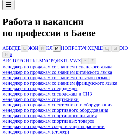
Работа и вакансии
по профессии в Баеве
А
Б
В
Г
Д
Е
Ж
З
И
К
Л
Н
О
П
Р
С
Т
У
Ф
Х
Ц
Ч
Ш
Э
Ю
Ё
Й
М
Щ
Ы
#
Я
A
B
C
D
E
F
G
H
I
J
K
L
M
N
O
P
Q
R
S
T
U
V
W
X
Y
Z
менеджер по продажам со знанием испанского языка
менеджер по продажам со знанием китайского языка
менеджер по продажам со знанием польского языка
менеджер по продажам со знанием французского языка
менеджер по продажам спецодежды
менеджер по продажам спецодежды и СИЗ
менеджер по продажам спецтехники
менеджер по продажам спецтехники и оборудования
менеджер по продажам спортивного оборудования
менеджер по продажам спортивного питания
менеджер по продажам спортивных товаров
менеджер по продажам средств защиты растений
менеджер по продажам (стажер)