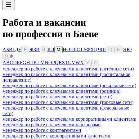
Работа и вакансии
по профессии в Баеве
А
Б
В
Г
Д
Е
Ж
З
И
К
Л
Н
О
П
Р
С
Т
У
Ф
Х
Ц
Ч
Ш
Э
Ю
Ё
Й
М
Щ
Ы
#
Я
A
B
C
D
E
F
G
H
I
J
K
L
M
N
O
P
Q
R
S
T
U
V
W
X
Y
Z
менеджер по работе с ключевыми клиентами (аптечные сети)
менеджер по работе с ключевыми клиентами (госпитальное
направление)
менеджер по работе с ключевыми клиентами (локальные сети)
менеджер по работе с ключевыми клиентами (розница)
менеджер по работе с ключевыми клиентами (сети)
менеджер по работе с ключевыми клиентами (торговые сети)
менеджер по работе с ключевыми клиентами (федеральные
сети)
менеджер по работе с ключевыми корпоративными клиентами
менеджер по работе с ключевыми партнерами
менеджер по работе с контрагентами
менеджер по работе с корпоративными клиентами