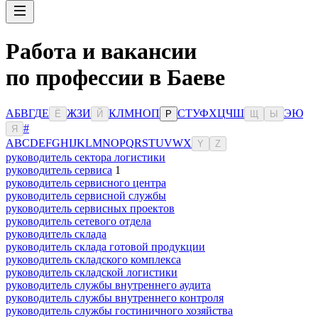
Работа и вакансии
по профессии в Баеве
А
Б
В
Г
Д
Е
Ж
З
И
К
Л
М
Н
О
П
С
Т
У
Ф
Х
Ц
Ч
Ш
Э
Ю
Ё
Й
Р
Щ
Ы
#
Я
A
B
C
D
E
F
G
H
I
J
K
L
M
N
O
P
Q
R
S
T
U
V
W
X
Y
Z
руководитель сектора логистики
руководитель сервиса
1
руководитель сервисного центра
руководитель сервисной службы
руководитель сервисных проектов
руководитель сетевого отдела
руководитель склада
руководитель склада готовой продукции
руководитель складского комплекса
руководитель складской логистики
руководитель службы внутреннего аудита
руководитель службы внутреннего контроля
руководитель службы гостиничного хозяйства