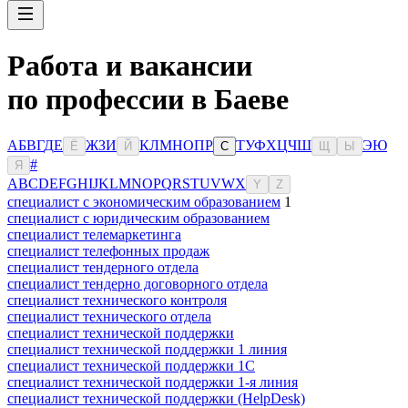
Работа и вакансии
по профессии в Баеве
А
Б
В
Г
Д
Е
Ж
З
И
К
Л
М
Н
О
П
Р
Т
У
Ф
Х
Ц
Ч
Ш
Э
Ю
Ё
Й
С
Щ
Ы
#
Я
A
B
C
D
E
F
G
H
I
J
K
L
M
N
O
P
Q
R
S
T
U
V
W
X
Y
Z
специалист с экономическим образованием
1
специалист с юридическим образованием
специалист телемаркетинга
специалист телефонных продаж
специалист тендерного отдела
специалист тендерно договорного отдела
специалист технического контроля
специалист технического отдела
специалист технической поддержки
специалист технической поддержки 1 линия
специалист технической поддержки 1С
специалист технической поддержки 1-я линия
специалист технической поддержки (HelpDesk)