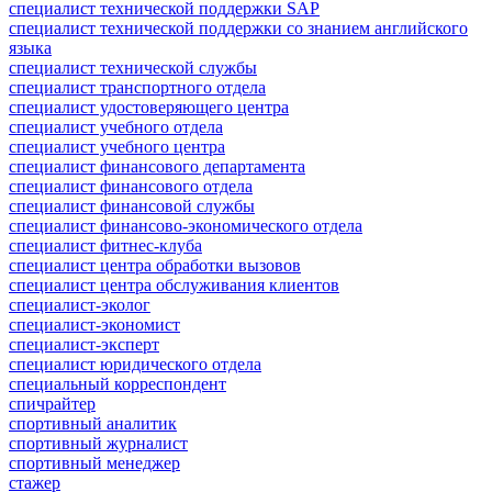
специалист технической поддержки SAP
специалист технической поддержки со знанием английского
языка
специалист технической службы
специалист транспортного отдела
специалист удостоверяющего центра
специалист учебного отдела
специалист учебного центра
специалист финансового департамента
специалист финансового отдела
специалист финансовой службы
специалист финансово-экономического отдела
специалист фитнес-клуба
специалист центра обработки вызовов
специалист центра обслуживания клиентов
специалист-эколог
специалист-экономист
специалист-эксперт
специалист юридического отдела
специальный корреспондент
спичрайтер
спортивный аналитик
спортивный журналист
спортивный менеджер
стажер