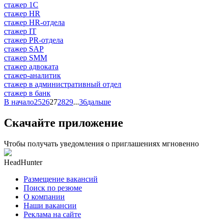
стажер 1С
стажер HR
стажер HR-отдела
стажер IT
стажер PR-отдела
стажер SAP
стажер SMM
стажер адвоката
стажер-аналитик
стажер в административный отдел
стажер в банк
В начало
25
26
27
28
29
...
36
дальше
Скачайте приложение
Чтобы получать уведомления о приглашениях мгновенно
HeadHunter
Размещение вакансий
Поиск по резюме
О компании
Наши вакансии
Реклама на сайте