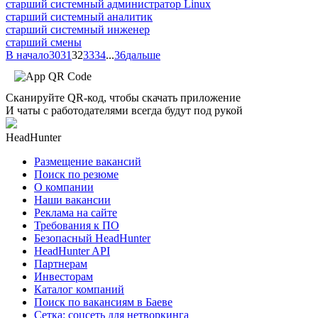
старший системный администратор Linux
старший системный аналитик
старший системный инженер
старший смены
В начало
30
31
32
33
34
...
36
дальше
Сканируйте QR-код, чтобы скачать приложение
И чаты с работодателями всегда будут под рукой
HeadHunter
Размещение вакансий
Поиск по резюме
О компании
Наши вакансии
Реклама на сайте
Требования к ПО
Безопасный HeadHunter
HeadHunter API
Партнерам
Инвесторам
Каталог компаний
Поиск по вакансиям в Баеве
Сетка: соцсеть для нетворкинга