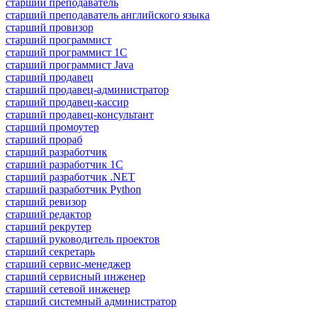
старший преподаватель
старший преподаватель английского языка
старший провизор
старший программист
старший программист 1С
старший программист Java
старший продавец
старший продавец-администратор
старший продавец-кассир
старший продавец-консультант
старший промоутер
старший прораб
старший разработчик
старший разработчик 1С
старший разработчик .NET
старший разработчик Python
старший ревизор
старший редактор
старший рекрутер
старший руководитель проектов
старший секретарь
старший сервис-менеджер
старший сервисный инженер
старший сетевой инженер
старший системный администратор