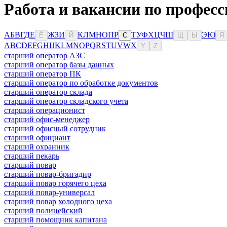
Работа и вакансии по професс
А
Б
В
Г
Д
Е
Ж
З
И
К
Л
М
Н
О
П
Р
Т
У
Ф
Х
Ц
Ч
Ш
Э
Ю
Ё
Й
С
Щ
Ы
Я
A
B
C
D
E
F
G
H
I
J
K
L
M
N
O
P
Q
R
S
T
U
V
W
X
Y
Z
старший оператор АЗС
старший оператор базы данных
старший оператор ПК
старший оператор по обработке документов
старший оператор склада
старший оператор складского учета
старший операционист
старший офис-менеджер
старший офисный сотрудник
старший официант
старший охранник
старший пекарь
старший повар
старший повар-бригадир
старший повар горячего цеха
старший повар-универсал
старший повар холодного цеха
старший полицейский
старший помощник капитана