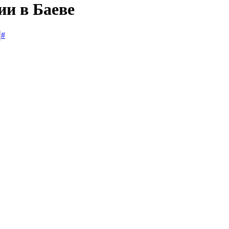
ии в Баеве
#