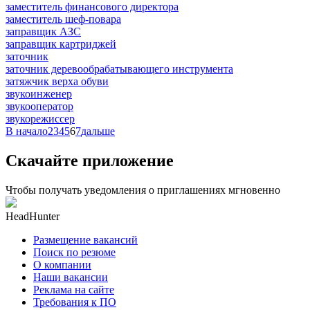
заместитель финансового директора
заместитель шеф-повара
заправщик АЗС
заправщик картриджей
заточник
заточник деревообрабатывающего инструмента
затяжчик верха обуви
звукоинженер
звукооператор
звукорежиссер
В начало
2
3
4
5
6
7
дальше
Скачайте приложение
Чтобы получать уведомления о приглашениях мгновенно
HeadHunter
Размещение вакансий
Поиск по резюме
О компании
Наши вакансии
Реклама на сайте
Требования к ПО