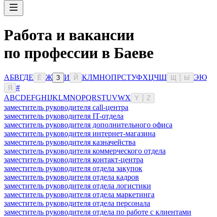
Работа и вакансии
по профессии в Баеве
А
Б
В
Г
Д
Е
Ж
И
К
Л
М
Н
О
П
Р
С
Т
У
Ф
Х
Ц
Ч
Ш
Э
Ю
Ё
З
Й
Щ
Ы
#
Я
A
B
C
D
E
F
G
H
I
J
K
L
M
N
O
P
Q
R
S
T
U
V
W
X
Y
Z
заместитель руководителя call-центра
заместитель руководителя IT-отдела
заместитель руководителя дополнительного офиса
заместитель руководителя интернет-магазина
заместитель руководителя казначейства
заместитель руководителя коммерческого отдела
заместитель руководителя контакт-центра
заместитель руководителя отдела закупок
заместитель руководителя отдела кадров
заместитель руководителя отдела логистики
заместитель руководителя отдела маркетинга
заместитель руководителя отдела персонала
заместитель руководителя отдела по работе с клиентами