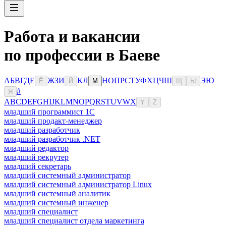
Работа и вакансии
по профессии в Баеве
А
Б
В
Г
Д
Е
Ж
З
И
К
Л
Н
О
П
Р
С
Т
У
Ф
Х
Ц
Ч
Ш
Э
Ю
Ё
Й
М
Щ
Ы
#
Я
A
B
C
D
E
F
G
H
I
J
K
L
M
N
O
P
Q
R
S
T
U
V
W
X
Y
Z
младший программист 1С
младший продакт-менеджер
младший разработчик
младший разработчик .NET
младший редактор
младший рекрутер
младший секретарь
младший системный администратор
младший системный администратор Linux
младший системный аналитик
младший системный инженер
младший специалист
младший специалист отдела маркетинга