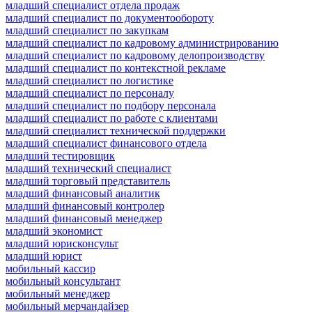
младший специалист отдела продаж
младший специалист по документообороту
младший специалист по закупкам
младший специалист по кадровому администрированию
младший специалист по кадровому делопроизводству
младший специалист по контекстной рекламе
младший специалист по логистике
младший специалист по персоналу
младший специалист по подбору персонала
младший специалист по работе с клиентами
младший специалист технической поддержки
младший специалист финансового отдела
младший тестировщик
младший технический специалист
младший торговый представитель
младший финансовый аналитик
младший финансовый контролер
младший финансовый менеджер
младший экономист
младший юрисконсульт
младший юрист
мобильный кассир
мобильный консультант
мобильный менеджер
мобильный мерчандайзер