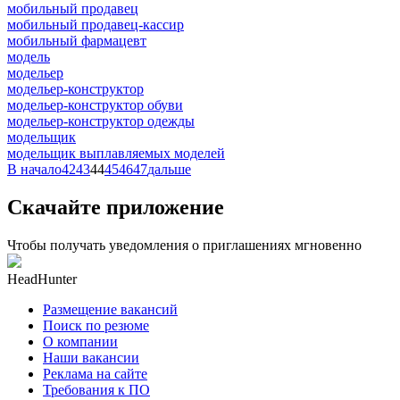
мобильный продавец
мобильный продавец-кассир
мобильный фармацевт
модель
модельер
модельер-конструктор
модельер-конструктор обуви
модельер-конструктор одежды
модельщик
модельщик выплавляемых моделей
В начало
42
43
44
45
46
47
дальше
Скачайте приложение
Чтобы получать уведомления о приглашениях мгновенно
HeadHunter
Размещение вакансий
Поиск по резюме
О компании
Наши вакансии
Реклама на сайте
Требования к ПО