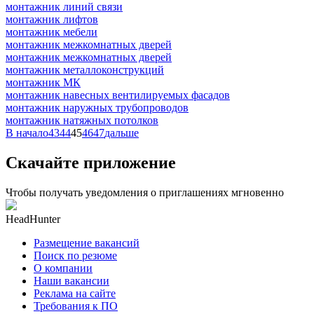
монтажник линий связи
монтажник лифтов
монтажник мебели
монтажник межкомнатных дверей
монтажник межкомнатных дверей
монтажник металлоконструкций
монтажник МК
монтажник навесных вентилируемых фасадов
монтажник наружных трубопроводов
монтажник натяжных потолков
В начало
43
44
45
46
47
дальше
Скачайте приложение
Чтобы получать уведомления о приглашениях мгновенно
HeadHunter
Размещение вакансий
Поиск по резюме
О компании
Наши вакансии
Реклама на сайте
Требования к ПО