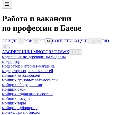
Работа и вакансии
по профессии в Баеве
А
Б
В
Г
Д
Е
Ж
З
И
К
Л
Н
О
П
Р
С
Т
У
Ф
Х
Ц
Ч
Ш
Э
Ю
Ё
Й
М
Щ
Ы
#
Я
A
B
C
D
E
F
G
H
I
J
K
L
M
N
O
P
Q
R
S
T
U
V
W
X
Y
Z
модельщик по деревянным моделям
модератор
модератор интернет-магазина
модератор социальных сетей
мойщик автомобилей
мойщик грузовых автомобилей
мойщик оборудования
мойщик окон
мойщик подвижного состава
мойщик посуды
мойщик тары
мойщица-уборщица
молекулярный биолог