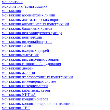
монолитчик
монолитчик (арматурщик)
монтажник
монтажник абонентских линий
монтажник автоматических ворот
монтажник алюминиевых конструкций
монтажник башенных кранов
монтажник вентилируемого фасада
монтажник вентиляции
монтажник видеонаблюдения
монтажник ВОЛС
монтажник входных дверей
монтажник-высотник
монтажник выставочных стендов
монтажник газового оборудования
монтажник дверей
монтажник жалюзи
монтажник железобетонных конструкций
монтажник инженерных систем
монтажник интернет-сетей
монтажник кабельных сетей
монтажник КИПиА
монтажник кондиционеров
монтажник кондиционеров и вентиляции
монтажник ЛВС